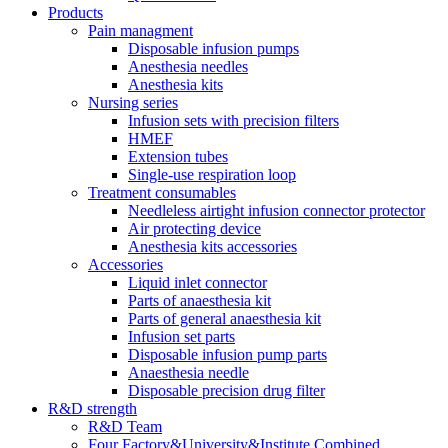
Products
Pain managment
Disposable infusion pumps
Anesthesia needles
Anesthesia kits
Nursing series
Infusion sets with precision filters
HMEF
Extension tubes
Single-use respiration loop
Treatment consumables
Needleless airtight infusion connector protector
Air protecting device
Anesthesia kits accessories
Accessories
Liquid inlet connector
Parts of anaesthesia kit
Parts of general anaesthesia kit
Infusion set parts
Disposable infusion pump parts
Anaesthesia needle
Disposable precision drug filter
R&D strength
R&D Team
Four Factory&University&Institute Combined