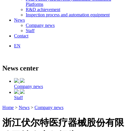
Platforms
R&D achievement
Inspection process and automation equipment
News
Company news
Staff
Contact
EN
News center
Company news
Staff
Home
>
News
>
Company news
浙江伏尔特医疗器械股份有限