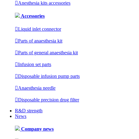

Anesthesia kits accessories
Accessories

Liquid inlet connector

Parts of anaesthesia kit

Parts of general anaesthesia kit

Infusion set parts

Disposable infusion pump parts

Anaesthesia needle

Disposable precision drug filter
R&D strength
News
Company news