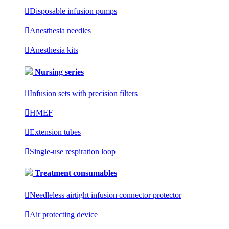

Disposable infusion pumps

Anesthesia needles

Anesthesia kits
Nursing series

Infusion sets with precision filters

HMEF

Extension tubes

Single-use respiration loop
Treatment consumables

Needleless airtight infusion connector protector

Air protecting device